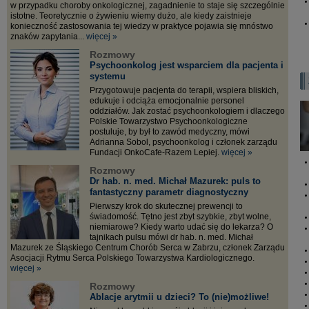
w przypadku choroby onkologicznej, zagadnienie to staje się szczególnie
istotne. Teoretycznie o żywieniu wiemy dużo, ale kiedy zaistnieje
konieczność zastosowania tej wiedzy w praktyce pojawia się mnóstwo
znaków zapytania...
więcej »
Rozmowy
Psychoonkolog jest wsparciem dla pacjenta i
systemu
Przygotowuje pacjenta do terapii, wspiera bliskich,
edukuje i odciąża emocjonalnie personel
oddziałów. Jak zostać psychoonkologiem i dlaczego
Polskie Towarzystwo Psychoonkologiczne
postuluje, by był to zawód medyczny, mówi
Adrianna Sobol, psychoonkolog i członek zarządu
Fundacji OnkoCafe-Razem Lepiej.
więcej »
Rozmowy
Dr hab. n. med. Michał Mazurek: puls to
fantastyczny parametr diagnostyczny
Pierwszy krok do skutecznej prewencji to
świadomość. Tętno jest zbyt szybkie, zbyt wolne,
niemiarowe? Kiedy warto udać się do lekarza? O
tajnikach pulsu mówi dr hab. n. med. Michał
Mazurek ze Śląskiego Centrum Chorób Serca w Zabrzu, członek Zarządu
Asocjacji Rytmu Serca Polskiego Towarzystwa Kardiologicznego.
więcej »
Rozmowy
Ablacje arytmii u dzieci? To (nie)możliwe!