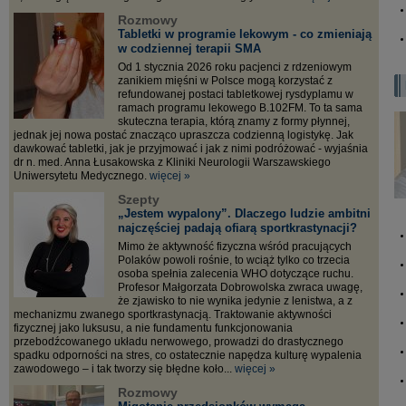
Rozmowy
Tabletki w programie lekowym - co zmieniają
w codziennej terapii SMA
Od 1 stycznia 2026 roku pacjenci z rdzeniowym
zanikiem mięśni w Polsce mogą korzystać z
refundowanej postaci tabletkowej rysdyplamu w
ramach programu lekowego B.102FM. To ta sama
skuteczna terapia, którą znamy z formy płynnej,
jednak jej nowa postać znacząco upraszcza codzienną logistykę. Jak
dawkować tabletki, jak je przyjmować i jak z nimi podróżować - wyjaśnia
dr n. med. Anna Łusakowska z Kliniki Neurologii Warszawskiego
Uniwersytetu Medycznego.
więcej »
Szepty
„Jestem wypalony”. Dlaczego ludzie ambitni
najczęściej padają ofiarą sportkrastynacji?
Mimo że aktywność fizyczna wśród pracujących
Polaków powoli rośnie, to wciąż tylko co trzecia
osoba spełnia zalecenia WHO dotyczące ruchu.
Profesor Małgorzata Dobrowolska zwraca uwagę,
że zjawisko to nie wynika jedynie z lenistwa, a z
mechanizmu zwanego sportkrastynacją. Traktowanie aktywności
fizycznej jako luksusu, a nie fundamentu funkcjonowania
przebodźcowanego układu nerwowego, prowadzi do drastycznego
spadku odporności na stres, co ostatecznie napędza kulturę wypalenia
zawodowego – i tak tworzy się błędne koło...
więcej »
Rozmowy